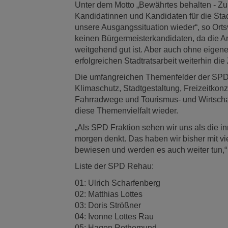
Unter dem Motto „Bewährtes behalten - Zu
Kandidatinnen und Kandidaten für die Sta
unsere Ausgangssituation wieder“, so Ortsv
keinen Bürgermeisterkandidaten, da die A
weitgehend gut ist. Aber auch ohne eigen
erfolgreichen Stadtratsarbeit weiterhin die 
Die umfangreichen Themenfelder der SPD
Klimaschutz, Stadtgestaltung, Freizeitko
Fahrradwege und Tourismus- und Wirtscha
diese Themenvielfalt wieder.
„Als SPD Fraktion sehen wir uns als die in
morgen denkt. Das haben wir bisher mit vi
bewiesen und werden es auch weiter tun,
Liste der SPD Rehau:
01: Ulrich Scharfenberg
02: Matthias Lottes
03: Doris Strößner
04: Ivonne Lottes Rau
05: Hagen Rothemund